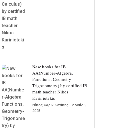
New books for IB
AA(Number-Algebra,
Functions, Geometry-
Trigonometry) by certified IB
math teacher Nikos
Kariniotakis
Νίκος Καρινιωτάκης
- 2 Μαΐου,
2025